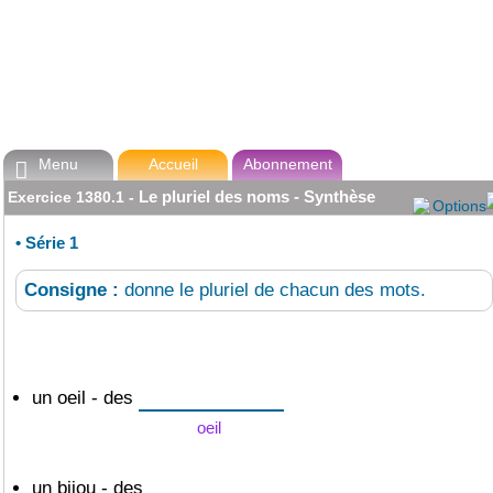
Menu
Accueil
Abonnement

Le pluriel des noms - Synthèse
Exercice
1380.1
-
Options
•
Série 1
Consigne :
donne le pluriel de chacun des mots.
un oeil - des
oeil
un bijou - des