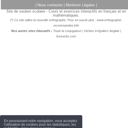
|
Nous contacter
|
Mentions Légales
|
Site de soutien scolaire - Cours et exercices interactifs en français et en
mathématiques.
(*) Ce site utilise la nouvelle orthographe. Pour en savoir plus :
www.orthographe-
recommandee.info
Nos autres sites éducatifs :
Toute la conjugaison
|
Verbes irréguliers Anglais
|
foxiverbs.com
En poursuivant votre navigation, vous acceptez
l'utilisation de cookies pour les statistiques, les