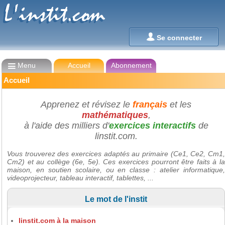
L'instit.com
L'instit.com

Se connecter

Menu
Accueil
Abonnement
Accueil
Apprenez et révisez le
français
et les
mathématiques
,
à l'aide des milliers d'
exercices interactifs
de
linstit.com.
Vous trouverez des exercices adaptés au primaire (Ce1, Ce2, Cm1,
Cm2) et au collège (6e, 5e). Ces exercices pourront être faits à la
maison, en soutien scolaire, ou en classe : atelier informatique,
videoprojecteur, tableau interactif, tablettes, ...
Le mot de l'instit
linstit.com à la maison