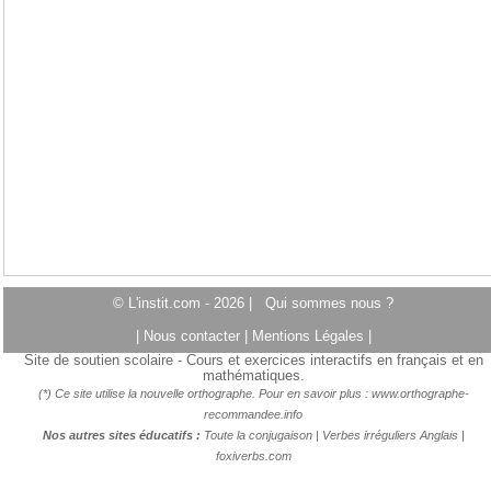
© L'instit.com - 2026 |
Qui sommes nous ?
|
Nous contacter
|
Mentions Légales
|
Site de soutien scolaire - Cours et exercices interactifs en français et en
mathématiques.
(*) Ce site utilise la nouvelle orthographe. Pour en savoir plus :
www.orthographe-
recommandee.info
Nos autres sites éducatifs :
Toute la conjugaison
|
Verbes irréguliers Anglais
|
foxiverbs.com