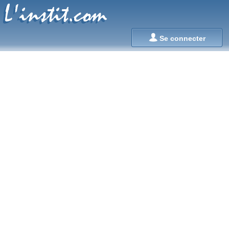
L'instit.com
L'instit.com

Se connecter