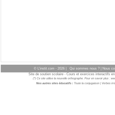
© L'instit.com - 2026 |
Qui sommes nous ?
|
Nous co
Site de soutien scolaire - Cours et exercices interactifs 
(*) Ce site utilise la nouvelle orthographe. Pour en savoir plus :
ww
Nos autres sites éducatifs :
Toute la conjugaison
|
Verbes irré