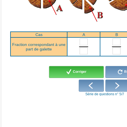
Cas
A
B
Fraction correspondant à une
part de galette
Corriger
R
Série de questions n° 5/7