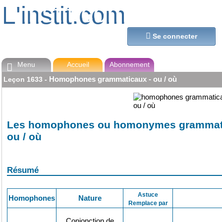
L'instit.com
L'instit.com

Se connecter
Menu
Accueil
Abonnement

Homophones grammaticaux - ou / où
Leçon
1633
-
Les homophones ou homonymes grammat
ou / où
Résumé
Astuce
Homophones
Nature
Remplace par
Conjonction de