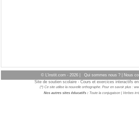
© L'instit.com - 2026 |
Qui sommes nous ?
|
Nous co
Site de soutien scolaire - Cours et exercices interactifs 
(*) Ce site utilise la nouvelle orthographe. Pour en savoir plus :
ww
Nos autres sites éducatifs :
Toute la conjugaison
|
Verbes irré