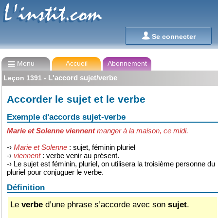
L'instit.com
L'instit.com

Se connecter

Menu
Accueil
Abonnement
L'accord sujet/verbe
Leçon
1391
-
Accorder le sujet et le verbe
Exemple d'accords sujet-verbe
Marie et Solenne
viennent
manger à la maison, ce midi.
-›
Marie et Solenne
: sujet, féminin pluriel
-›
viennent
: verbe venir au présent.
-› Le sujet est féminin, pluriel, on utilisera la troisième personne du
pluriel pour conjuguer le verbe.
Définition
Le
verbe
d’une phrase s’accorde avec son
sujet
.