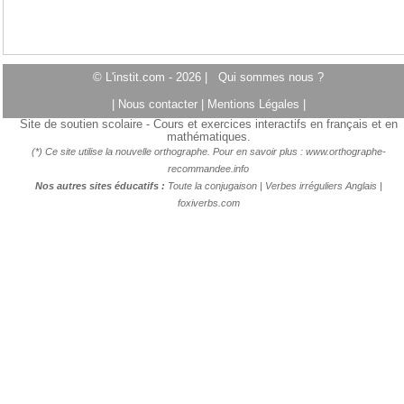
© L'instit.com - 2026 |
Qui sommes nous ?
|
Nous contacter
|
Mentions Légales
|
Site de soutien scolaire - Cours et exercices interactifs en français et en
mathématiques.
(*) Ce site utilise la nouvelle orthographe. Pour en savoir plus :
www.orthographe-
recommandee.info
Nos autres sites éducatifs :
Toute la conjugaison
|
Verbes irréguliers Anglais
|
foxiverbs.com