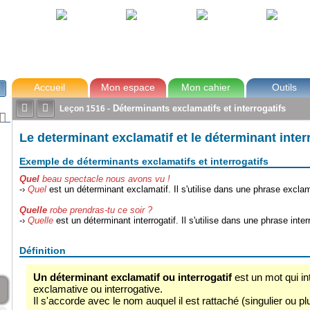
avec Zoé
Tom
Lou
Max
Accueil
Mon espace
Mon cahier
Outils



Déterminants exclamatifs et interrogatifs
Leçon
1516
-

Le determinant exclamatif et le déterminant inter
Exemple de déterminants exclamatifs et interrogatifs
Quel
beau spectacle nous avons vu !
-›
Quel
est un déterminant exclamatif. Il s'utilise dans une phrase exclam
Quelle
robe prendras-tu ce soir ?
-›
Quelle
est un déterminant interrogatif. Il s'utilise dans une phrase inter
Définition
Un déterminant exclamatif ou interrogatif
est un mot qui i
exclamative ou interrogative.
Il s'accorde avec le nom auquel il est rattaché (singulier ou pl