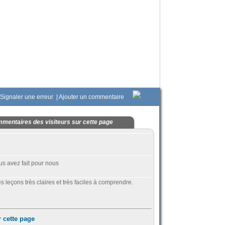
Signaler une erreur
|
Ajouter un commentaire
mentaires des visiteurs sur cette page
us avez fait pour nous
s leçons très claires et très faciles à comprendre.
 cette page