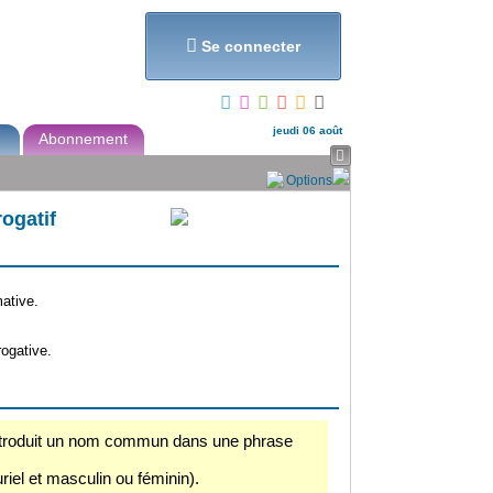
et...

Se connecter
jeudi 06 août
Abonnement

Options
rogatif
ative.
rogative.
ntroduit un nom commun dans une phrase
uriel et masculin ou féminin).