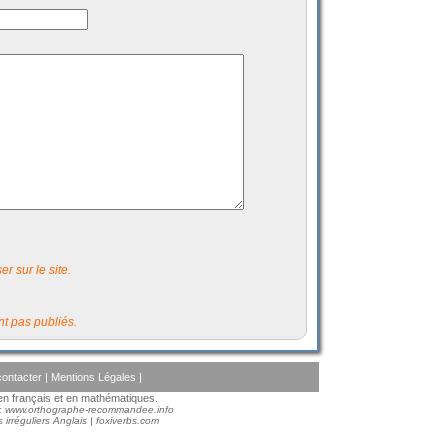
r sur le site.
t pas publiés.
ontacter
|
Mentions Légales
|
s en français et en mathématiques.
 :
www.orthographe-recommandee.info
 irréguliers Anglais
|
foxiverbs.com