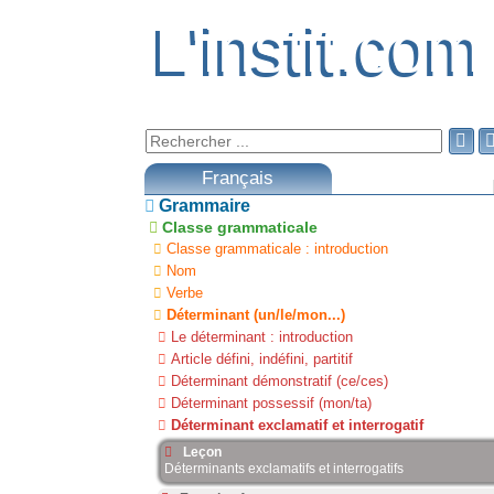
L'instit.com
L'instit.com

Français
Grammaire
Classe grammaticale
Classe grammaticale : introduction
Nom
Verbe
Déterminant (un/le/mon...)
Le déterminant : introduction
Article défini, indéfini, partitif
Déterminant démonstratif (ce/ces)
Déterminant possessif (mon/ta)
Déterminant exclamatif et interrogatif
Leçon
Déterminants exclamatifs et interrogatifs