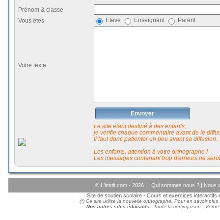
Prénom & classe
Eleve
Enseignant
Parent
Vous êtes
Votre texte
Envoyer
Le site étant destiné à des enfants,
je vérifie chaque commentaire avant de le diffuse
Il faut donc patienter un peu avant sa diffusion.
Les enfants, attention à votre orthographe !
Les messages contenant trop d'erreurs ne seron
© L'instit.com - 2026 |
Qui sommes nous ?
|
Nous c
Site de soutien scolaire - Cours et exercices interactif
(*) Ce site utilise la nouvelle orthographe. Pour en savoir plus
Nos autres sites éducatifs :
Toute la conjugaison
|
Verbes