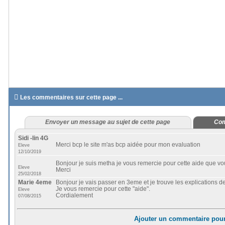

Les commentaires sur cette page ...
Envoyer un message au sujet de cette page
Com
Sidi -lin 4G
Merci bcp le site m'as bcp aidée pour mon evaluation
Eleve
12/10/2019
Bonjour je suis metha je vous remercie pour cette aide que vo
Eleve
Merci
25/02/2018
Marie 4eme
Bonjour je vais passer en 3eme et je trouve les explications de
Je vous remercie pour cette "aide".
Eleve
Cordialement
07/08/2015
Ajouter un commentaire pour