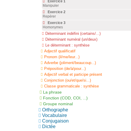
Exercice 1
Manipuler
Exercice 2
Repérer
Exercice 3
Homonymes
Déterminant indéfini (certains/...)
Déterminant numéral (un/deux)
Le déterminant : synthèse
Adjectif qualificatif
Pronom (il/me/leur...)
Adverbe (joliment/beaucoup...)
Préposition (de/à/pour...)
Adjectif verbal et participe présent
Conjonction (ou/et/que/si...)
Classe grammaticale : synthèse
La phrase
Fonction (COD, COI, ...)
Groupe nominal
Orthographe
Vocabulaire
Conjugaison
Dictée