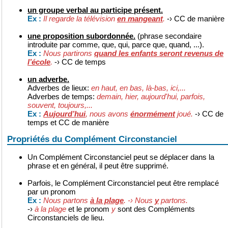
un groupe verbal au participe présent.
Il regarde la télévision
en mangeant
.
-› CC de manière
Ex :
une proposition subordonnée.
(phrase secondaire
introduite par comme, que, qui, parce que, quand, ...).
Nous partirons
quand les enfants seront revenus de
Ex :
l’école
.
-› CC de temps
un adverbe.
Adverbes de lieux:
en haut, en bas, là-bas, ici,...
Adverbes de temps:
demain, hier, aujourd'hui, parfois,
souvent, toujours,...
Aujourd’hui
, nous avons
énormément
joué.
-› CC de
Ex :
temps et CC de manière
Propriétés du Complément Circonstanciel
Un Complément Circonstanciel peut se déplacer dans la
phrase et en général, il peut être supprimé.
Parfois, le Complément Circonstanciel peut être remplacé
par un pronom
Nous partons
à la plage
. -› Nous
y
partons.
Ex :
-›
à la plage
et le pronom
y
sont des Compléments
Circonstanciels de lieu.