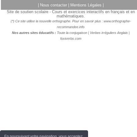
|
Nous contacter
|
Mentions Légales
|
Site de soutien scolaire - Cours et exercices interactifs en français et en
mathématiques.
(*) Ce site utilise la nouvelle orthographe. Pour en savoir plus :
www.orthographe-
recommandee.info
Nos autres sites éducatifs :
Toute la conjugaison
|
Verbes irréguliers Anglais
|
foxiverbs.com
En poursuivant votre navigation, vous acceptez