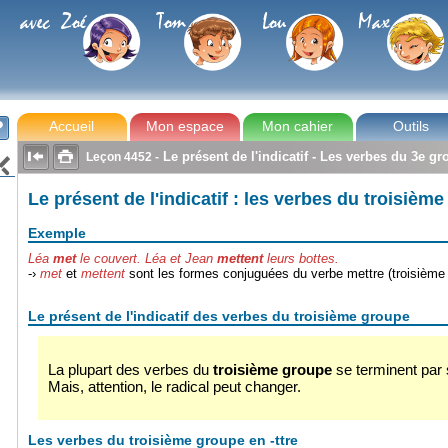
avec Zoé
Tom
Lou
Max
Accueil
Mon espace
Mon cahier
Outils



Le présent de l'indicatif - Les verbes du 3e group
Leçon
4452
-

Le présent de l'indicatif : les verbes du troisième
Exemple
Léa
met
le couvert.
Léa et Jean
mettent
leurs bottes.
-›
met
et
mettent
sont les formes conjuguées du verbe mettre (troisième gr
Le présent de l'indicatif des verbes du troisième groupe
La plupart des verbes du
troisième groupe
se terminent par s,
Mais, attention, le radical peut changer.
Les verbes du troisième groupe en -ttre