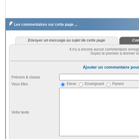

Les commentaires sur cette page ...
Envoyer un message au sujet de cette page
Com
Il n'y a encore aucun commentaire enregi
Soyez le premier à donner vo
Ajouter un commentaire pour
Prénom & classe
Eleve
Enseignant
Parent
Vous êtes
Votre texte