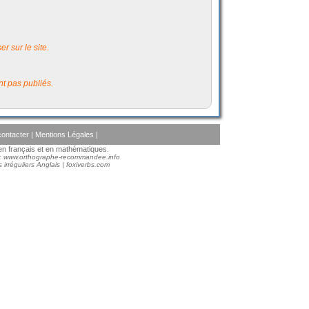
r sur le site.
t pas publiés.
ontacter
|
Mentions Légales
|
s en français et en mathématiques.
 :
www.orthographe-recommandee.info
 irréguliers Anglais
|
foxiverbs.com