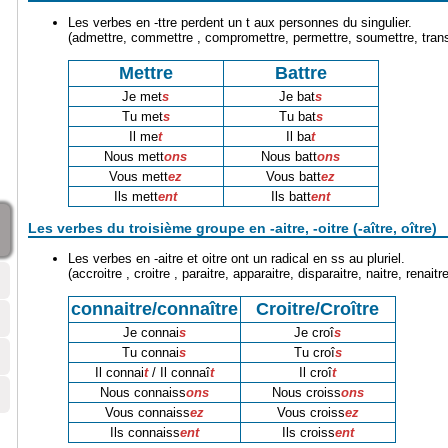
Les verbes en -ttre perdent un t aux personnes du singulier.
(admettre, commettre , compromettre, permettre, soumettre, transme
Mettre
Battre
Je met
s
Je bat
s
Tu met
s
Tu bat
s
Il me
t
Il ba
t
Nous mett
ons
Nous batt
ons
Vous mett
ez
Vous batt
ez
Ils mett
ent
Ils batt
ent
Les verbes du troisième groupe en -aitre, -oitre (-aître, oître)
Les verbes en -aitre et oitre ont un radical en ss au pluriel.
(accroitre , croitre , paraitre, apparaitre, disparaitre, naitre, renait
connaitre/connaître
Croitre/Croître
Je connai
s
Je croî
s
Tu connai
s
Tu croî
s
Il connai
t
/ Il connaî
t
Il croî
t
Nous connaiss
ons
Nous croiss
ons
Vous connaiss
ez
Vous croiss
ez
Ils connaiss
ent
Ils croiss
ent