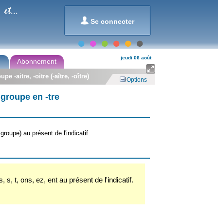
et...

Se connecter
jeudi 06 août
Abonnement

e -aitre, -oitre (-aître, -oître)
Options
 groupe en -tre
oupe) au présent de l'indicatif.
 s, t, ons, ez, ent au présent de l'indicatif.