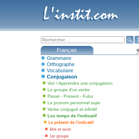
L'instit.com
L'instit.com

Français
Grammaire
Orthographe
Vocabulaire
Conjugaison
Voir / Apprendre une conjugaison
Le groupe d'un verbe
Passé - Présent - Futur
Le pronom personnel sujet
Verbe conjugué et infinitif
Les temps de l'indicatif
Le présent de l'indicatif
être et avoir
1er groupe