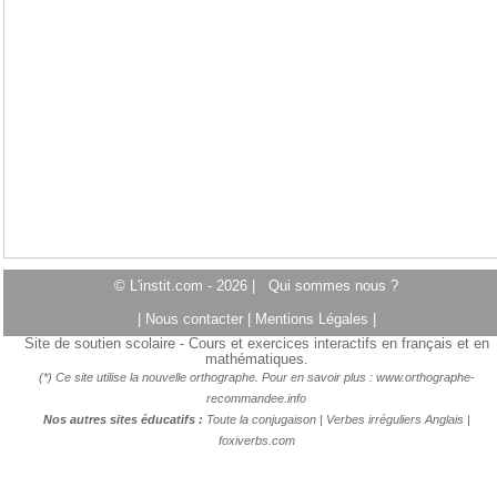
© L'instit.com - 2026 |
Qui sommes nous ?
|
Nous contacter
|
Mentions Légales
|
Site de soutien scolaire - Cours et exercices interactifs en français et en
mathématiques.
(*) Ce site utilise la nouvelle orthographe. Pour en savoir plus :
www.orthographe-
recommandee.info
Nos autres sites éducatifs :
Toute la conjugaison
|
Verbes irréguliers Anglais
|
foxiverbs.com