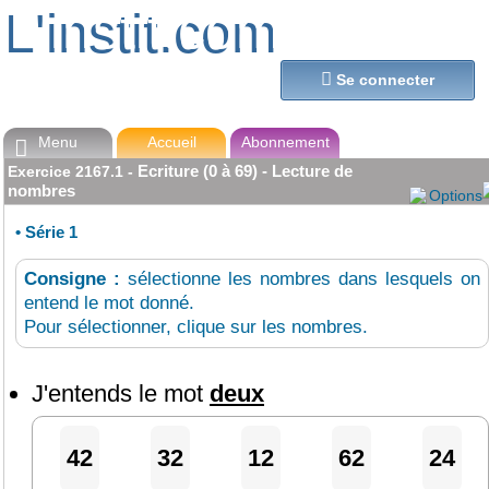
L'instit.com
L'instit.com

Se connecter
Menu
Accueil
Abonnement

Ecriture (0 à 69) - Lecture de
Exercice
2167.1
-
nombres
Options
•
Série 1
Consigne :
sélectionne les nombres dans lesquels on
entend le mot donné.
Pour sélectionner, clique sur les nombres.
J'entends le mot
deux
42
32
12
62
24