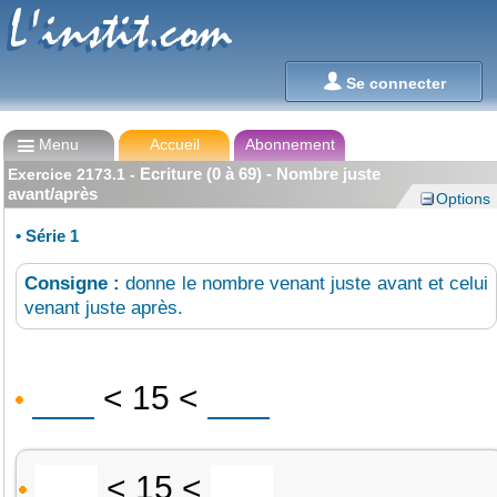
L'instit.com
L'instit.com

Se connecter

Menu
Accueil
Abonnement
Ecriture (0 à 69) - Nombre juste
Exercice
2173.1
-
avant/après
Options
•
Série 1
Consigne :
donne le nombre venant juste avant et celui
venant juste après.
< 15 <
< 15 <