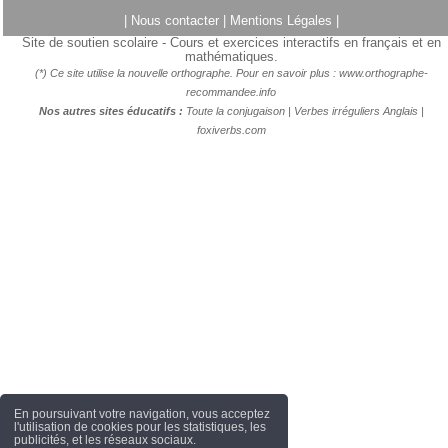
|
Nous contacter
|
Mentions Légales
|
Site de soutien scolaire - Cours et exercices interactifs en français et en
mathématiques.
(*) Ce site utilise la nouvelle orthographe. Pour en savoir plus :
www.orthographe-
recommandee.info
Nos autres sites éducatifs :
Toute la conjugaison
|
Verbes irréguliers Anglais
|
foxiverbs.com
En poursuivant votre navigation, vous acceptez
l'utilisation de cookies pour les statistiques, les
publicités, et les réseaux sociaux.