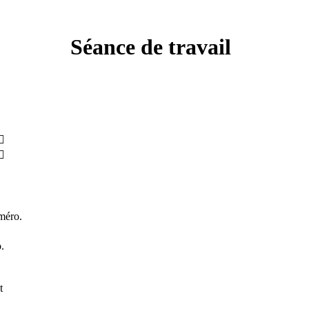
Séance de travail


méro.
.
t