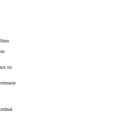
finis
nis
aux ou
rtisseur
ordinal