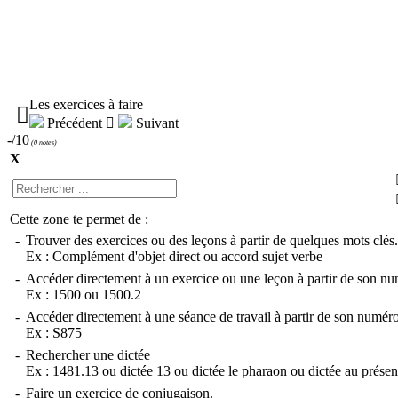
Les exercices à faire

Précédent

Suivant
-/10
(
0 notes
)
X
Cette zone te permet de :
-
Trouver des exercices ou des leçons à partir de quelques mots clés.
Ex :
Complément d'objet direct
ou
accord sujet verbe
-
Accéder directement à un exercice ou une leçon à partir de son nu
Ex :
1500
ou
1500.2
-
Accéder directement à une séance de travail à partir de son numéro
Ex :
S875
-
Rechercher une dictée
Ex :
1481.13
ou
dictée 13
ou
dictée le pharaon
ou
dictée au présen
-
Faire un exercice de conjugaison.