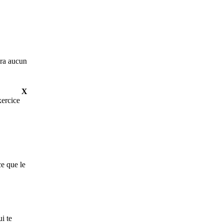
era aucun
X
xercice
ce que le
i te