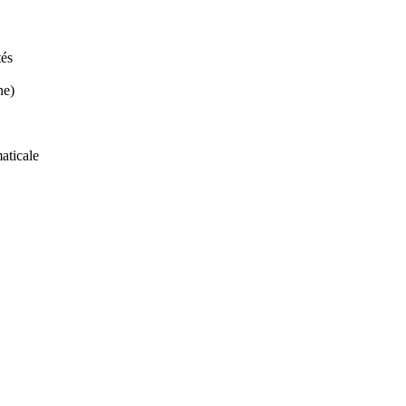
tés
ne)
aticale