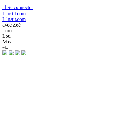

Se connecter
L'instit.com
L'instit.com
avec Zoé
Tom
Lou
Max
et...