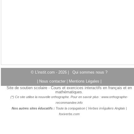
© L'instit.com - 2026 |
Qui sommes nous ?
|
Nous contacter
|
Mentions Légales
|
Site de soutien scolaire - Cours et exercices interactifs en français et en
mathématiques.
(*) Ce site utilise la nouvelle orthographe. Pour en savoir plus :
www.orthographe-
recommandee.info
Nos autres sites éducatifs :
Toute la conjugaison
|
Verbes irréguliers Anglais
|
foxiverbs.com