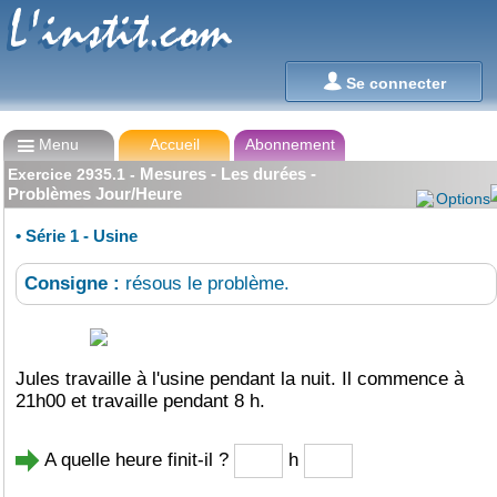
L'instit.com
L'instit.com

Se connecter

Menu
Accueil
Abonnement
Mesures - Les durées -
Exercice
2935.1
-
Problèmes Jour/Heure
Options
•
Série 1 - Usine
Consigne :
résous le problème.
Jules travaille à l'usine pendant la nuit. Il commence à
21h00 et travaille pendant 8 h.
A quelle heure finit-il ?
h