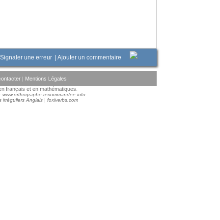
Signaler une erreur
|
Ajouter un commentaire
ontacter
|
Mentions Légales
|
s en français et en mathématiques.
 :
www.orthographe-recommandee.info
 irréguliers Anglais
|
foxiverbs.com