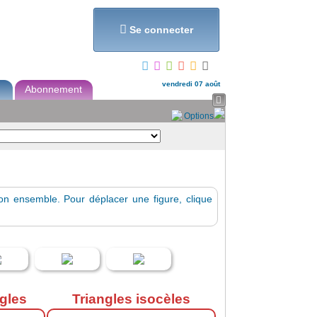
et...

Se connecter
vendredi 07 août
Abonnement

Options
n ensemble. Pour déplacer une figure, clique
ngles
Triangles isocèles