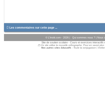

Les commentaires sur cette page ...
© L'instit.com - 2026 |
Qui sommes nous ?
|
Nous c
Site de soutien scolaire - Cours et exercices interactif
(*) Ce site utilise la nouvelle orthographe. Pour en savoir plus
Nos autres sites éducatifs :
Toute la conjugaison
|
Verbes