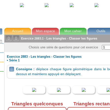
avec Zoé
Tom
Lou
Max
Accueil
Mon espace
Mon cahier
Outils



Les triangles - Classer les figures
Exercice
2883.1
-

Choisis une série de questions pour cet exercice
Exercice 2883 - Les triangles - Classer les figures
•
Série 1
Consigne :
déplace chaque figure géométrique dans le bo

dessus et maintiens appuyé en déplaçant.
Triangles quelconques
Triangles recta