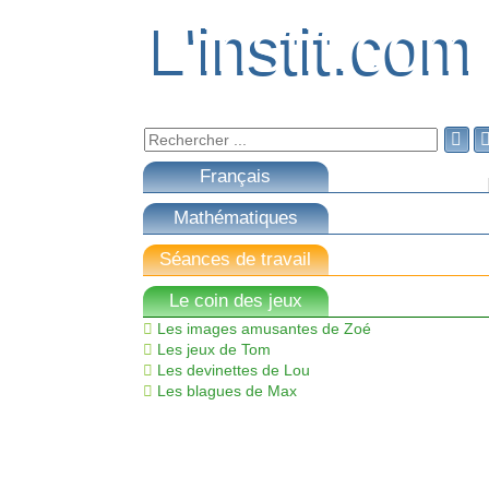
L'instit.com
L'instit.com

Français
Mathématiques
Séances de travail
Le coin des jeux
Les images amusantes de Zoé
Les jeux de Tom
Les devinettes de Lou
Les blagues de Max