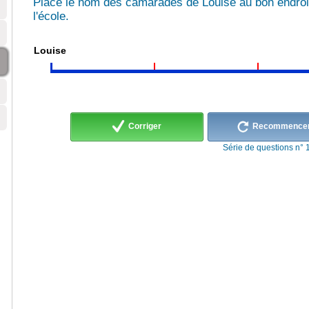
Place le nom des camarades de Louise au bon endroit 
l'école.
Louise
Corriger
Recommence
Série de questions n° 