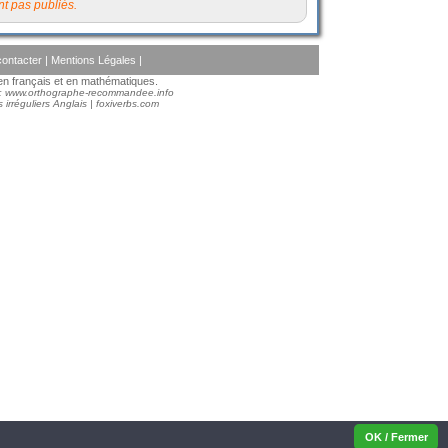
t pas publiés.
ontacter
|
Mentions Légales
|
s en français et en mathématiques.
 :
www.orthographe-recommandee.info
 irréguliers Anglais
|
foxiverbs.com
OK / Fermer