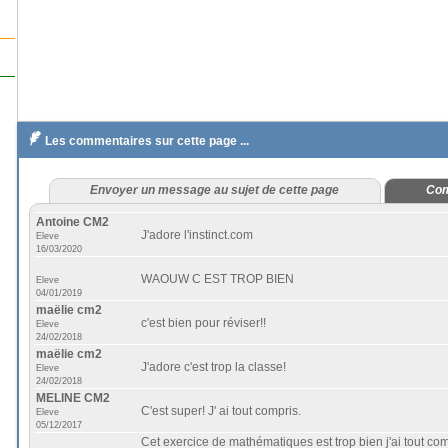

Les commentaires sur cette page ...
Envoyer un message au sujet de cette page
Com
Antoine CM2
J'adore l'instinct.com
Eleve
16/03/2020
WAOUW C EST TROP BIEN
Eleve
04/01/2019
maëlie cm2
c'est bien pour réviser!!
Eleve
24/02/2018
maëlie cm2
J'adore c'est trop la classe!
Eleve
24/02/2018
MELINE CM2
C'est super! J' ai tout compris.
Eleve
05/12/2017
Cet exercice de mathématiques est trop bien j'ai tout co