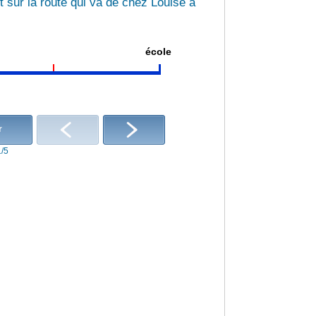
sur la route qui va de chez Louise à
école
r
1/5