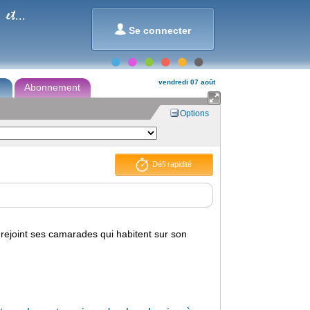
et...

Se connecter
vendredi 07 août
Abonnement

Options
Défi rapidité
e rejoint ses camarades qui habitent sur son