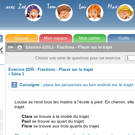
avec Zoé
Tom
Lou
Max
Accueil
Mon espace
Mon cahier
Outils



Fractions - Placer sur le trajet
Exercice
2255.1
-

Choisis une série de questions pour cet exercice
Exercice 2255 - Fractions - Placer sur le trajet
•
Série 1
Consigne :
place les personnes au bon endroit sur le trajet.

Louise se rend tous les matins à l'école à pied. En chemin, ell
trajet.
Clara
se trouve à la moitié du trajet.
Paul
se trouve au quart du trajet.
Flore
se trouve aux trois quarts du trajet.