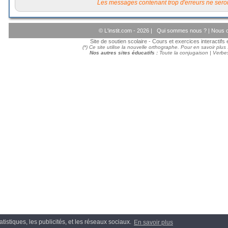
Les messages contenant trop d'erreurs ne seron
© L'instit.com - 2026 |
Qui sommes nous ?
|
Nous c
Site de soutien scolaire - Cours et exercices interactif
(*) Ce site utilise la nouvelle orthographe. Pour en savoir plus
Nos autres sites éducatifs :
Toute la conjugaison
|
Verbes
tistiques, les publicités, et les réseaux sociaux.
En savoir plus