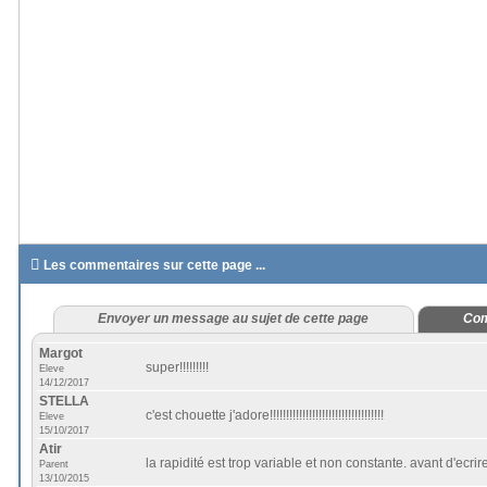

Les commentaires sur cette page ...
Envoyer un message au sujet de cette page
Com
Margot
super!!!!!!!!!
Eleve
14/12/2017
STELLA
c'est chouette j'adore!!!!!!!!!!!!!!!!!!!!!!!!!!!!!!!!!!!
Eleve
15/10/2017
Atir
la rapidité est trop variable et non constante. avant d'ecrir
Parent
13/10/2015