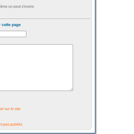
ême on peut s'insrire
 cette page
r sur le site.
t pas publiés.