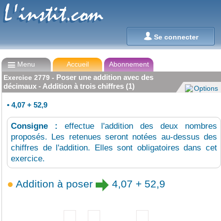
L'instit.com
L'instit.com

Se connecter

Menu
Accueil
Abonnement
Poser une addition avec des
Exercice
2779
-
décimaux - Addition à trois chiffres (1)
Options
•
4,07 + 52,9
Consigne :
effectue l'addition des deux nombres
proposés. Les retenues seront notées au-dessus des
chiffres de l'addition. Elles sont obligatoires dans cet
exercice.
Addition à poser
4,07 + 52,9