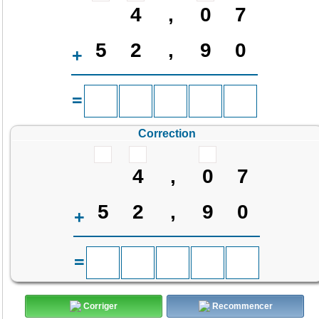
4
,
0
7
5
2
,
9
0
+
=
Correction
4
,
0
7
5
2
,
9
0
+
=
Corriger
Recommencer