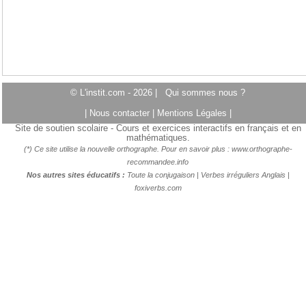
© L'instit.com - 2026 |
Qui sommes nous ?
|
Nous contacter
|
Mentions Légales
|
Site de soutien scolaire - Cours et exercices interactifs en français et en
mathématiques.
(*) Ce site utilise la nouvelle orthographe. Pour en savoir plus :
www.orthographe-
recommandee.info
Nos autres sites éducatifs :
Toute la conjugaison
|
Verbes irréguliers Anglais
|
foxiverbs.com