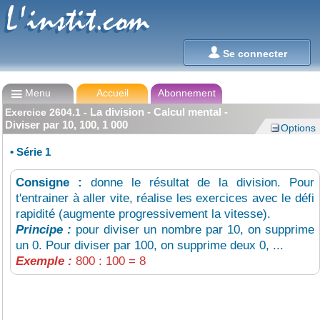
L'instit.com
L'instit.com

Se connecter

Menu
Accueil
Abonnement
La division - Calcul mental -
Exercice
2604.1
-
Diviser par 10, 100, 1 000
Options
•
Série 1
Consigne :
donne le résultat de la division. Pour
t'entrainer à aller vite, réalise les exercices avec le défi
rapidité (augmente progressivement la vitesse).
Principe :
pour diviser un nombre par 10, on supprime
un 0. Pour diviser par 100, on supprime deux 0, ...
Exemple :
800 : 100 = 8