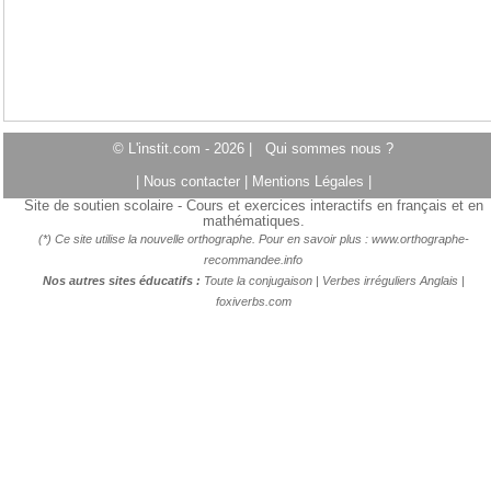
© L'instit.com - 2026 |
Qui sommes nous ?
|
Nous contacter
|
Mentions Légales
|
Site de soutien scolaire - Cours et exercices interactifs en français et en
mathématiques.
(*) Ce site utilise la nouvelle orthographe. Pour en savoir plus :
www.orthographe-
recommandee.info
Nos autres sites éducatifs :
Toute la conjugaison
|
Verbes irréguliers Anglais
|
foxiverbs.com