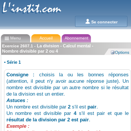
L'instit.com
L'instit.com

Se connecter

Menu
Accueil
Abonnement
La division - Calcul mental -
Exercice
2607.1
-
Nombre divisible par 2 ou 4
Options
•
Série 1
Consigne :
choisis la ou les bonnes réponses
(attention, il peut n'y avoir aucune réponse juste). Un
nombre est divisible par un autre nombre si le résultat
de la division est un entier.
Astuces :
Un nombre est divisible par
2
s'il est
pair
.
Un nombre est divisible par
4
s'il est pair et que le
résultat de la division par 2 est pair
.
Exemple :