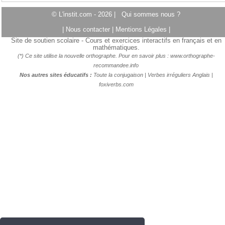
© L'instit.com - 2026 |
Qui sommes nous ?
|
Nous contacter
|
Mentions Légales
|
Site de soutien scolaire - Cours et exercices interactifs en français et en
mathématiques.
(*) Ce site utilise la nouvelle orthographe. Pour en savoir plus :
www.orthographe-
recommandee.info
Nos autres sites éducatifs :
Toute la conjugaison
|
Verbes irréguliers Anglais
|
foxiverbs.com