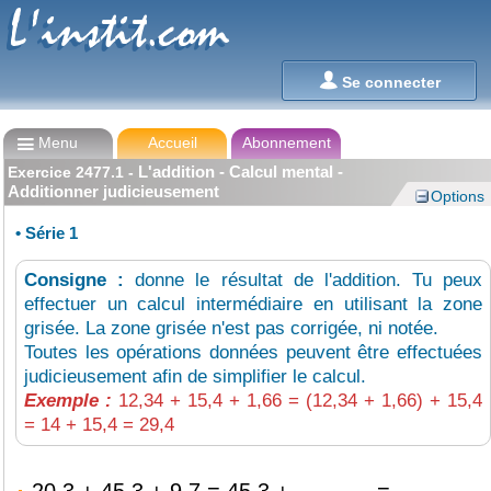
L'instit.com
L'instit.com

Se connecter

Menu
Accueil
Abonnement
L'addition - Calcul mental -
Exercice
2477.1
-
Additionner judicieusement
Options
•
Série 1
Consigne :
donne le résultat de l'addition. Tu peux
effectuer un calcul intermédiaire en utilisant la zone
grisée. La zone grisée n'est pas corrigée, ni notée.
Toutes les opérations données peuvent être effectuées
judicieusement afin de simplifier le calcul.
Exemple :
12,34 + 15,4 + 1,66 = (12,34 + 1,66) + 15,4
= 14 + 15,4 = 29,4
20,3 + 45,3 + 9,7 = 45,3 +
=