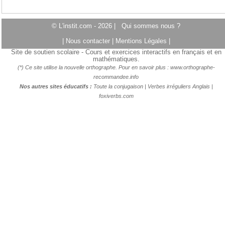
© L'instit.com - 2026 |
Qui sommes nous ?
|
Nous contacter
|
Mentions Légales
|
Site de soutien scolaire - Cours et exercices interactifs en français et en
mathématiques.
(*) Ce site utilise la nouvelle orthographe. Pour en savoir plus :
www.orthographe-
recommandee.info
Nos autres sites éducatifs :
Toute la conjugaison
|
Verbes irréguliers Anglais
|
foxiverbs.com