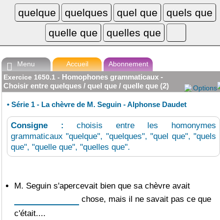
L'instit.com
L'instit.com

Se connecter
Menu
Accueil
Abonnement

Homophones grammaticaux -
Exercice
1650.1
-
Choisir entre quelques / quel que / quelle que (2)
Options
•
Série 1 - La chèvre de M. Seguin - Alphonse Daudet
Consigne :
choisis entre les homonymes
grammaticaux "quelque", "quelques", "quel que", "quels
que", "quelle que", "quelles que".
M. Seguin s'apercevait bien que sa chèvre avait
chose, mais il ne savait pas ce que
c'était....