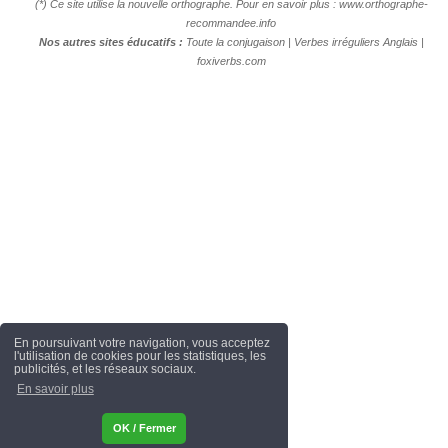
(*) Ce site utilise la nouvelle orthographe. Pour en savoir plus :
www.orthographe-
recommandee.info
Nos autres sites éducatifs :
Toute la conjugaison
|
Verbes irréguliers Anglais
|
foxiverbs.com
En poursuivant votre navigation, vous acceptez
l'utilisation de cookies pour les statistiques, les
publicités, et les réseaux sociaux.
En savoir plus
OK / Fermer