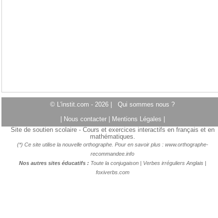
© L'instit.com - 2026 |
Qui sommes nous ?
|
Nous contacter
|
Mentions Légales
|
Site de soutien scolaire - Cours et exercices interactifs en français et en
mathématiques.
(*) Ce site utilise la nouvelle orthographe. Pour en savoir plus :
www.orthographe-
recommandee.info
Nos autres sites éducatifs :
Toute la conjugaison
|
Verbes irréguliers Anglais
|
foxiverbs.com