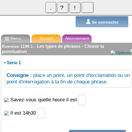
L'instit.com
L'instit.com

Se connecter

Menu
Accueil
Abonnement
Les types de phrases - Choisir la
Exercice
1199.1
-
ponctuation
Options
•
Série 1
Consigne :
place un point, un point d'exclamation ou un
point d'interrogation à la fin de chaque phrase.
Savez-vous quelle heure il est
Il est 14h30