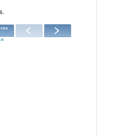
s
.
1/4