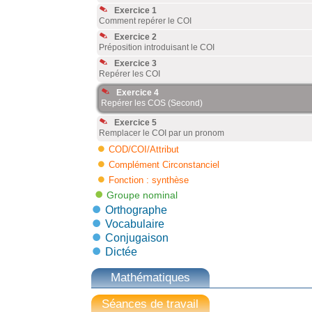
Exercice 1
Comment repérer le COI
Exercice 2
Préposition introduisant le COI
Exercice 3
Repérer les COI
Exercice 4
Repérer les COS (Second)
Exercice 5
Remplacer le COI par un pronom
COD/COI/Attribut
Complément Circonstanciel
Fonction : synthèse
Groupe nominal
Orthographe
Vocabulaire
Conjugaison
Dictée
Mathématiques
Séances de travail