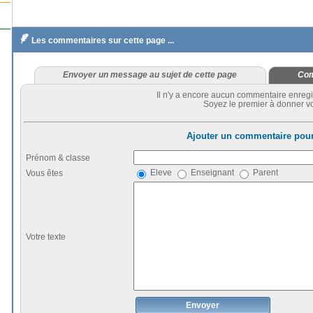

Les commentaires sur cette page ...
Envoyer un message au sujet de cette page
Com
Il n'y a encore aucun commentaire enregi
Soyez le premier à donner vo
Ajouter un commentaire pour
Prénom & classe
Eleve
Enseignant
Parent
Vous êtes
Votre texte
Envoyer