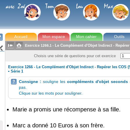
avec Zoé
Tom
Lou
Max
Accueil
Mon espace
Mon cahier
Outils



Le Complément d'Objet Indirect - Repére
Exercice
1266.1
-

Choisis une série de questions pour cet exercice
Exercice 1266 - Le Complément d'Objet Indirect - Repérer les COS 
•
Série 1
Consigne :
souligne les
compléments d'objet seconds
d

pas.
Clique sur les mots pour souligner.
Marie
a promis
une récompense
à sa fille
.
Marc
a donné
10 Euros
à son frère
.