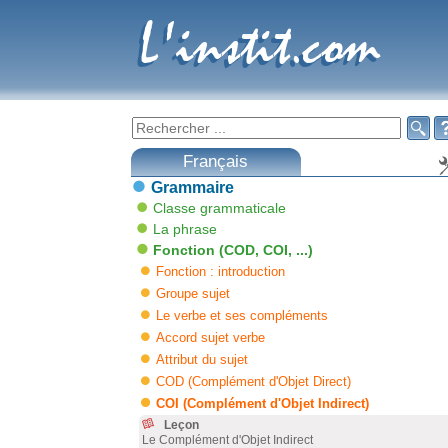
L'instit.com
L'instit.com

Français
Grammaire
Classe grammaticale
La phrase
Fonction (COD, COI, ...)
Fonction : introduction
Groupe sujet
Le verbe et ses compléments
Accord sujet verbe
Attribut du sujet
COD (Complément d'Objet Direct)
COI (Complément d'Objet Indirect)
Leçon
Le Complément d'Objet Indirect