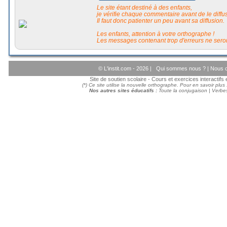
Le site étant destiné à des enfants,
je vérifie chaque commentaire avant de le diffuse
Il faut donc patienter un peu avant sa diffusion.
Les enfants, attention à votre orthographe !
Les messages contenant trop d'erreurs ne seron
© L'instit.com - 2026 |
Qui sommes nous ?
|
Nous c
Site de soutien scolaire - Cours et exercices interactif
(*) Ce site utilise la nouvelle orthographe. Pour en savoir plus
Nos autres sites éducatifs :
Toute la conjugaison
|
Verbes