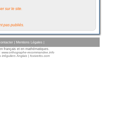
r sur le site.
t pas publiés.
ontacter
|
Mentions Légales
|
s en français et en mathématiques.
 :
www.orthographe-recommandee.info
 irréguliers Anglais
|
foxiverbs.com