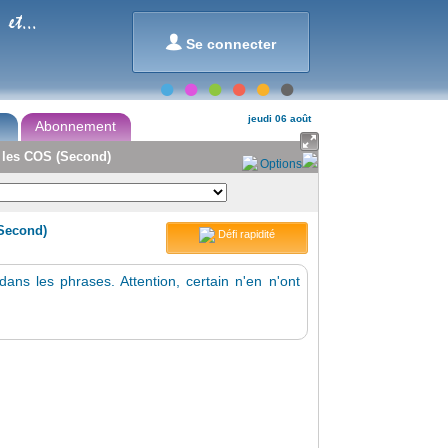
et...

Se connecter
jeudi 06 août
Abonnement

r les COS (Second)
Options
(Second)
Défi rapidité
ans les phrases. Attention, certain n'en n'ont