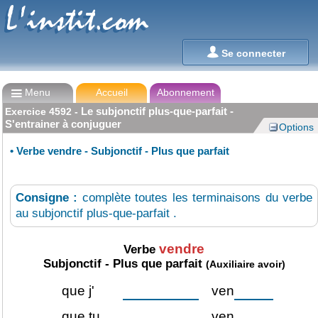
L'instit.com
L'instit.com

Se connecter

Menu
Accueil
Abonnement
Le subjonctif plus-que-parfait -
Exercice
4592
-
S'entrainer à conjuguer
Options
•
Verbe vendre - Subjonctif - Plus que parfait
Consigne :
complète toutes les terminaisons du verbe
au subjonctif plus-que-parfait .
vendre
Verbe
Subjonctif - Plus que parfait
(Auxiliaire avoir)
que
j'
ven
que
tu
ven