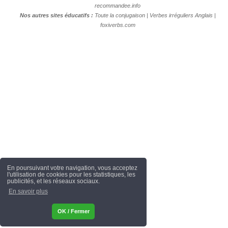
recommandee.info
Nos autres sites éducatifs :
Toute la conjugaison
|
Verbes irréguliers Anglais
|
foxiverbs.com
En poursuivant votre navigation, vous acceptez
l'utilisation de cookies pour les statistiques, les
publicités, et les réseaux sociaux.
En savoir plus
OK / Fermer