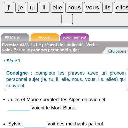
L'instit.com
L'instit.com

Se connecter

Menu
Accueil
Abonnement
Le présent de l'indicatif - Verbe
Exercice
4336.1
-
voir - Ecrire le pronom personnel sujet
Options
•
Série 1
Consigne :
complète les phrases avec un pronom
personnel sujet (je, tu, il, elle, nous, vous, ils, elles) qui
convient.
Jules et Marie survolent les Alpes en avion et
voient le Mont Blanc.
Sylvie,
voit des méchants partout.