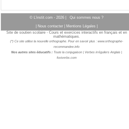
© L'instit.com - 2026 |
Qui sommes nous ?
|
Nous contacter
|
Mentions Légales
|
Site de soutien scolaire - Cours et exercices interactifs en français et en
mathématiques.
(*) Ce site utilise la nouvelle orthographe. Pour en savoir plus :
www.orthographe-
recommandee.info
Nos autres sites éducatifs :
Toute la conjugaison
|
Verbes irréguliers Anglais
|
foxiverbs.com