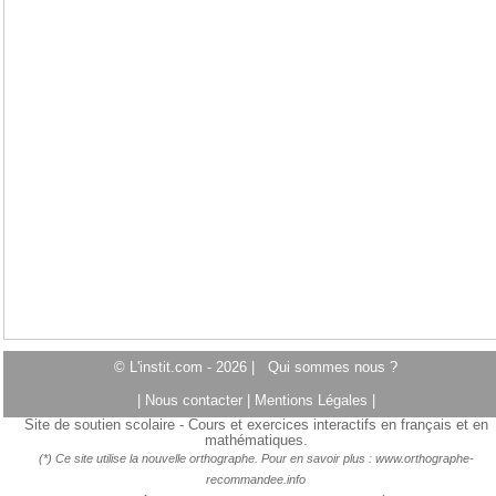
© L'instit.com - 2026 |
Qui sommes nous ?
|
Nous contacter
|
Mentions Légales
|
Site de soutien scolaire - Cours et exercices interactifs en français et en
mathématiques.
(*) Ce site utilise la nouvelle orthographe. Pour en savoir plus :
www.orthographe-
recommandee.info