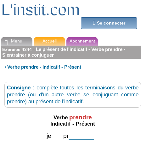
L'instit.com
L'instit.com

Se connecter
Menu
Accueil
Abonnement

Le présent de l'indicatif - Verbe prendre -
Exercice
4344
-
S'entrainer à conjuguer
•
Verbe prendre - Indicatif - Présent
Consigne :
complète toutes les terminaisons du verbe
prendre (ou d'un autre verbe se conjuguant comme
prendre) au présent de l'indicatif.
prendre
Verbe
Indicatif - Présent
je
pr