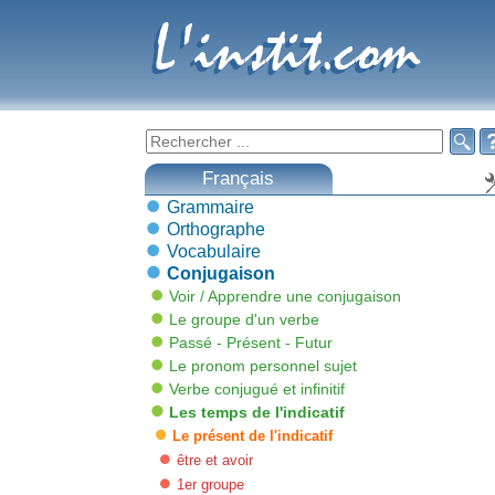
L'instit.com
L'instit.com

Français
Grammaire
Orthographe
Vocabulaire
Conjugaison
Voir / Apprendre une conjugaison
Le groupe d'un verbe
Passé - Présent - Futur
Le pronom personnel sujet
Verbe conjugué et infinitif
Les temps de l'indicatif
Le présent de l'indicatif
être et avoir
1er groupe