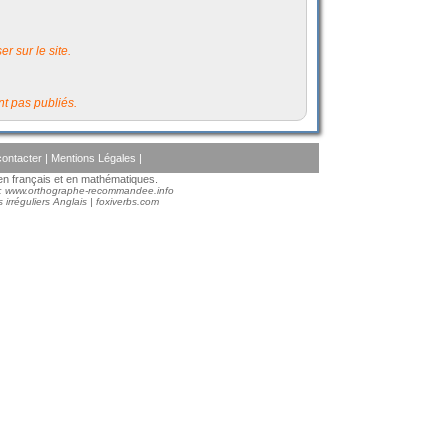
r sur le site.
t pas publiés.
ontacter
|
Mentions Légales
|
s en français et en mathématiques.
 :
www.orthographe-recommandee.info
 irréguliers Anglais
|
foxiverbs.com