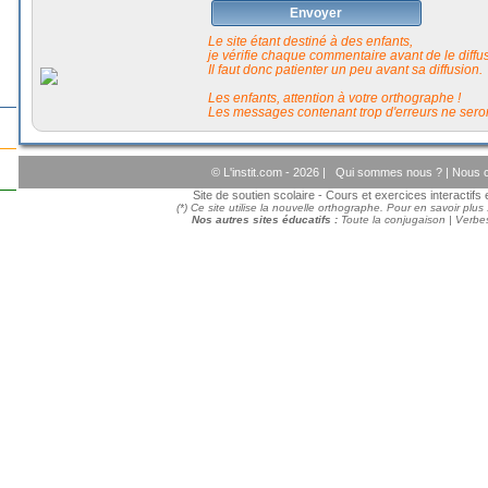
Envoyer
Le site étant destiné à des enfants,
je vérifie chaque commentaire avant de le diffuse
Il faut donc patienter un peu avant sa diffusion.
Les enfants, attention à votre orthographe !
Les messages contenant trop d'erreurs ne seron
© L'instit.com - 2026 |
Qui sommes nous ?
|
Nous c
Site de soutien scolaire - Cours et exercices interactif
(*) Ce site utilise la nouvelle orthographe. Pour en savoir plus
Nos autres sites éducatifs :
Toute la conjugaison
|
Verbes