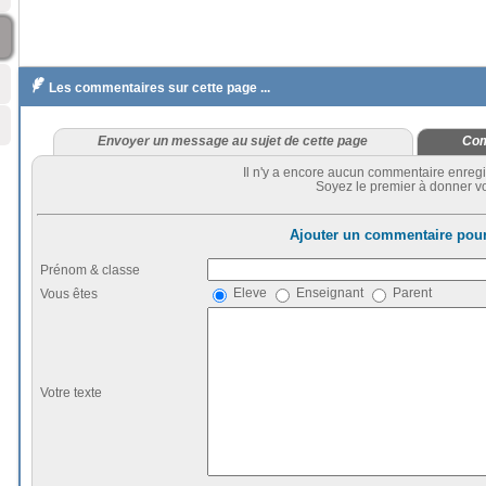

Les commentaires sur cette page ...
Envoyer un message au sujet de cette page
Com
Il n'y a encore aucun commentaire enregi
Soyez le premier à donner vo
Ajouter un commentaire pour
Prénom & classe
Eleve
Enseignant
Parent
Vous êtes
Votre texte