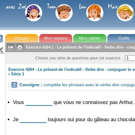
avec Zoé
Tom
Lou
Max
Accueil
Mon espace
Mon cahier
Outils



Le présent de l'indicatif - Verbe dire - co
Exercice
4264.1
-

Choisis une série de questions pour cet exercice
Exercice 4264 - Le présent de l'indicatif - Verbe dire - conjuguer le 
•
Série 1
Consigne :
complète les phrases avec le verbe dire conjugué

Vous
que vous ne connaissez pas Arthur, 
Je
toujours oui pour du gâteau au chocolat