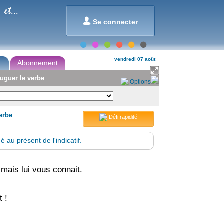
et...

Se connecter
vendredi 07 août
Abonnement

njuguer le verbe
Options
verbe
Défi rapidité
 au présent de l'indicatif.
mais lui vous connait.
 !