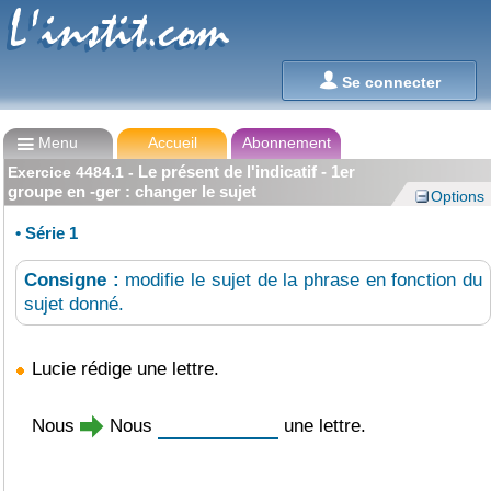
L'instit.com
L'instit.com

Se connecter

Menu
Accueil
Abonnement
Le présent de l'indicatif - 1er
Exercice
4484.1
-
groupe en -ger : changer le sujet
Options
•
Série 1
Consigne :
modifie le sujet de la phrase en fonction du
sujet donné.
Lucie rédige une lettre.
Nous
Nous
une lettre.