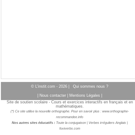
© L'instit.com - 2026 |
Qui sommes nous ?
|
Nous contacter
|
Mentions Légales
|
Site de soutien scolaire - Cours et exercices interactifs en français et en
mathématiques.
(*) Ce site utilise la nouvelle orthographe. Pour en savoir plus :
www.orthographe-
recommandee.info
Nos autres sites éducatifs :
Toute la conjugaison
|
Verbes irréguliers Anglais
|
foxiverbs.com