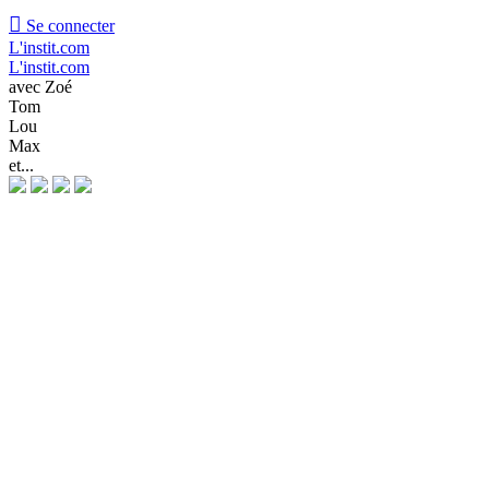

Se connecter
L'instit.com
L'instit.com
avec Zoé
Tom
Lou
Max
et...