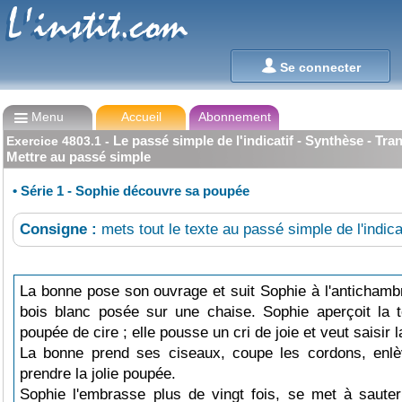
L'instit.com
L'instit.com

Se connecter

Menu
Accueil
Abonnement
Le passé simple de l'indicatif - Synthèse - Tran
Exercice
4803.1
-
Mettre au passé simple
•
Série 1 - Sophie découvre sa poupée
Consigne :
mets tout le texte au passé simple de l'indicat
La bonne pose son ouvrage et suit Sophie à l'antichamb
bois blanc posée sur une chaise. Sophie aperçoit la tê
poupée de cire ; elle pousse un cri de joie et veut saisir 
La bonne prend ses ciseaux, coupe les cordons, enlè
prendre la jolie poupée.
Sophie l'embrasse plus de vingt fois, se met à saute