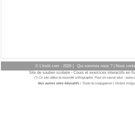
© L'instit.com - 2026 |
Qui sommes nous ?
|
Nous cont
Site de soutien scolaire - Cours et exercices interactifs en 
(*) Ce site utilise la nouvelle orthographe. Pour en savoir plus :
www.o
Nos autres sites éducatifs :
Toute la conjugaison
|
Verbes irrégul