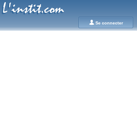
L'instit.com
L'instit.com

Se connecter