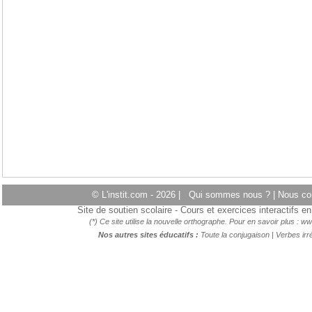
© L'instit.com - 2026 |
Qui sommes nous ?
|
Nous co
Site de soutien scolaire - Cours et exercices interactifs 
(*) Ce site utilise la nouvelle orthographe. Pour en savoir plus :
ww
Nos autres sites éducatifs :
Toute la conjugaison
|
Verbes irré