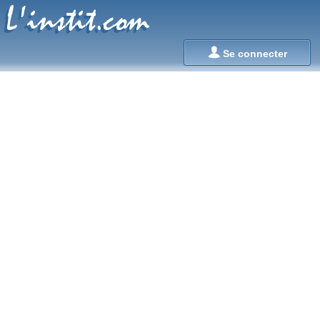
L'instit.com
L'instit.com

Se connecter