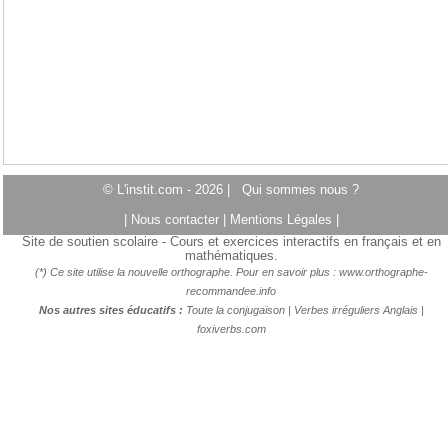
© L'instit.com - 2026 |
Qui sommes nous ?
|
Nous contacter
|
Mentions Légales
|
Site de soutien scolaire - Cours et exercices interactifs en français et en
mathématiques.
(*) Ce site utilise la nouvelle orthographe. Pour en savoir plus :
www.orthographe-
recommandee.info
Nos autres sites éducatifs :
Toute la conjugaison
|
Verbes irréguliers Anglais
|
foxiverbs.com