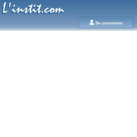
L'instit.com
L'instit.com

Se connecter