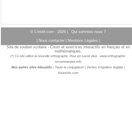
© L'instit.com - 2026 |
Qui sommes nous ?
|
Nous contacter
|
Mentions Légales
|
Site de soutien scolaire - Cours et exercices interactifs en français et en
mathématiques.
(*) Ce site utilise la nouvelle orthographe. Pour en savoir plus :
www.orthographe-
recommandee.info
Nos autres sites éducatifs :
Toute la conjugaison
|
Verbes irréguliers Anglais
|
foxiverbs.com