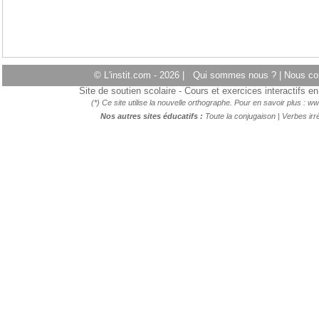
© L'instit.com - 2026 |
Qui sommes nous ?
|
Nous co
Site de soutien scolaire - Cours et exercices interactifs 
(*) Ce site utilise la nouvelle orthographe. Pour en savoir plus :
ww
Nos autres sites éducatifs :
Toute la conjugaison
|
Verbes irré