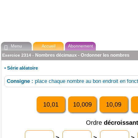
Menu
Accueil
Abonnement

Nombres décimaux - Ordonner les nombres
Exercice
2314
-
•
Série aléatoire
Consigne :
place chaque nombre au bon endroit en fonct
10,01
10,009
10,09
Ordre
décroissan
>
>
>