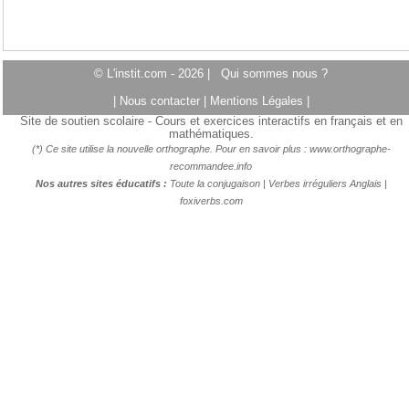
© L'instit.com - 2026 |
Qui sommes nous ?
|
Nous contacter
|
Mentions Légales
|
Site de soutien scolaire - Cours et exercices interactifs en français et en
mathématiques.
(*) Ce site utilise la nouvelle orthographe. Pour en savoir plus :
www.orthographe-
recommandee.info
Nos autres sites éducatifs :
Toute la conjugaison
|
Verbes irréguliers Anglais
|
foxiverbs.com