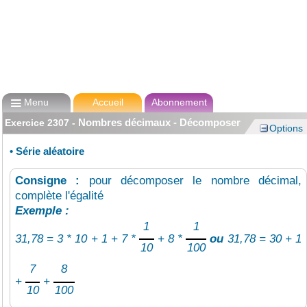

Menu
Accueil
Abonnement
Nombres décimaux - Décomposer
Exercice
2307
-
Options
•
Série aléatoire
Consigne :
pour décomposer le nombre décimal,
complète l'égalité
Exemple :
1
1
31,78 = 3 * 10 + 1 + 7 *
+ 8 *
ou
31,78 = 30 + 1
10
100
7
8
+
+
10
100