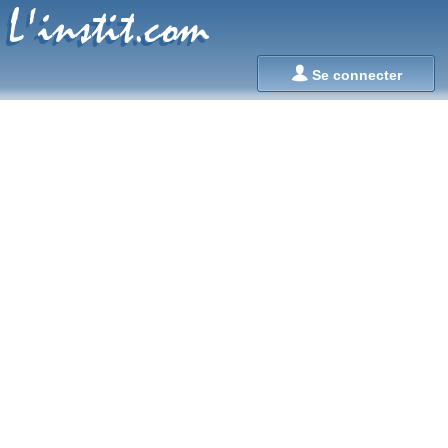
L'instit.com
L'instit.com

Se connecter