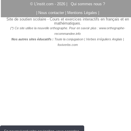
© L'instit.com - 2026 |
Qui sommes nous ?
|
Nous contacter
|
Mentions Légales
|
Site de soutien scolaire - Cours et exercices interactifs en français et en
mathématiques.
(*) Ce site utilise la nouvelle orthographe. Pour en savoir plus :
www.orthographe-
recommandee.info
Nos autres sites éducatifs :
Toute la conjugaison
|
Verbes irréguliers Anglais
|
foxiverbs.com