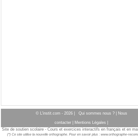
© L'instit.com - 2026 |
Qui sommes nous ?
|
Nous
contacter
|
Mentions Légales
|
Site de soutien scolaire - Cours et exercices interactifs en français et en m
(*) Ce site utilise la nouvelle orthographe. Pour en savoir plus :
www.orthographe-recom