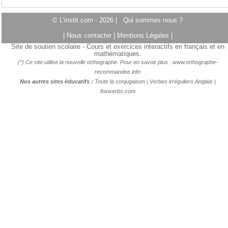
© L'instit.com - 2026 |
Qui sommes nous ?
|
Nous contacter
|
Mentions Légales
|
Site de soutien scolaire - Cours et exercices interactifs en français et en
mathématiques.
(*) Ce site utilise la nouvelle orthographe. Pour en savoir plus :
www.orthographe-
recommandee.info
Nos autres sites éducatifs :
Toute la conjugaison
|
Verbes irréguliers Anglais
|
foxiverbs.com