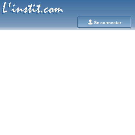
L'instit.com
L'instit.com

Se connecter