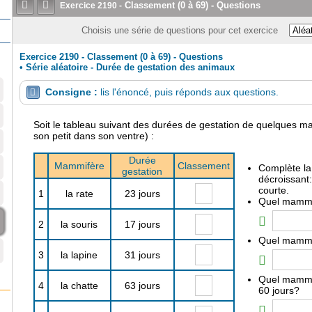


Classement (0 à 69) - Questions
Exercice
2190
-
Choisis une série de questions pour cet exercice
Exercice 2190 - Classement (0 à 69) - Questions
•
Série aléatoire - Durée de gestation des animaux
Consigne :
lis l'énoncé, puis réponds aux questions.

Soit le tableau suivant des durées de gestation de quelques m
son petit dans son ventre) :
Durée
Mammifère
Classement
Complète la
gestation
décroissant:
courte.
1
la rate
23 jours
Quel mammif
2
la souris
17 jours
Quel mammif
3
la lapine
31 jours
Quel mammif
4
la chatte
63 jours
60 jours?