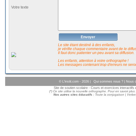
Votre texte
Envoyer
Le site étant destiné à des enfants,
je vérifie chaque commentaire avant de le diffuse
Il faut donc patienter un peu avant sa diffusion.
Les enfants, attention à votre orthographe !
Les messages contenant trop d'erreurs ne seron
© L'instit.com - 2026 |
Qui sommes nous ?
|
Nous c
Site de soutien scolaire - Cours et exercices interactif
(*) Ce site utilise la nouvelle orthographe. Pour en savoir plus
Nos autres sites éducatifs :
Toute la conjugaison
|
Verbes