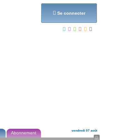
et...

Se connecter
vendredi 07 août
Abonnement
