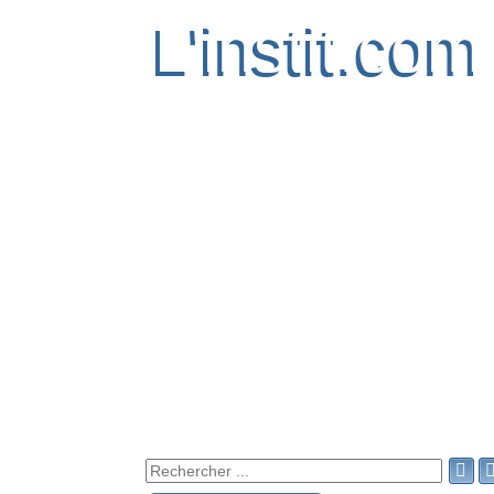
L'instit.com
L'instit.com
