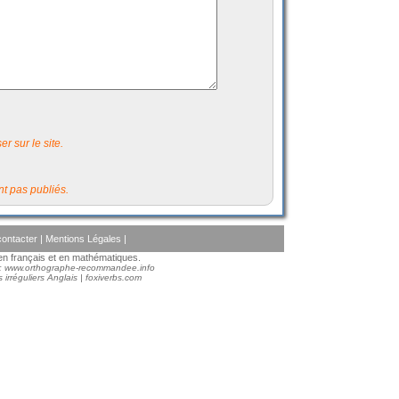
r sur le site.
t pas publiés.
ontacter
|
Mentions Légales
|
s en français et en mathématiques.
 :
www.orthographe-recommandee.info
 irréguliers Anglais
|
foxiverbs.com