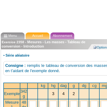

Menu
Accueil
Abonnement
Mesures - Les masses - Tableau de
Exercice
2358
-
conversion - Introduction
Option
•
Série aléatoire
Consigne :
remplis le tableau de conversion des masse
en t'aidant de l'exemple donné.
kg
hg
dag
g
dg
cg
m
342
Exemple
3
4
2
g
Mesure
48