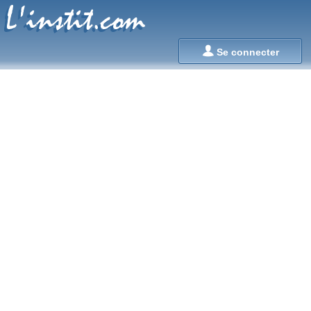
L'instit.com
L'instit.com

Se connecter