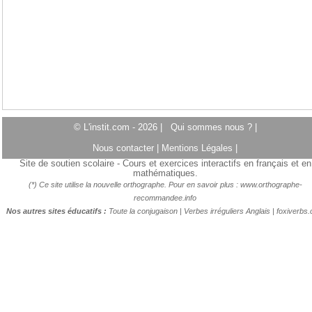
© L'instit.com - 2026 |
Qui sommes nous ?
|
Nous contacter
|
Mentions Légales
|
Site de soutien scolaire - Cours et exercices interactifs en français et en
mathématiques.
(*) Ce site utilise la nouvelle orthographe. Pour en savoir plus :
www.orthographe-
recommandee.info
Nos autres sites éducatifs :
Toute la conjugaison
|
Verbes irréguliers Anglais
|
foxiverbs