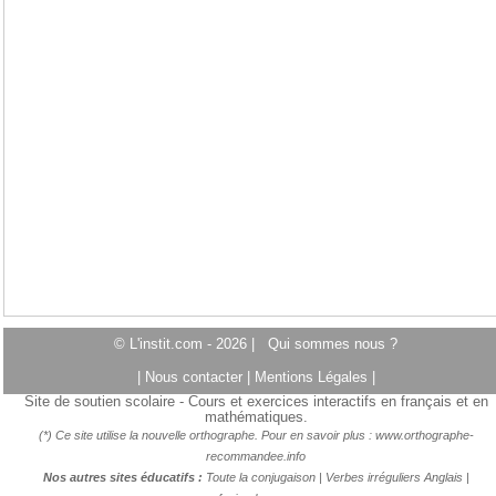
© L'instit.com - 2026 |
Qui sommes nous ?
|
Nous contacter
|
Mentions Légales
|
Site de soutien scolaire - Cours et exercices interactifs en français et en
mathématiques.
(*) Ce site utilise la nouvelle orthographe. Pour en savoir plus :
www.orthographe-
recommandee.info
Nos autres sites éducatifs :
Toute la conjugaison
|
Verbes irréguliers Anglais
|