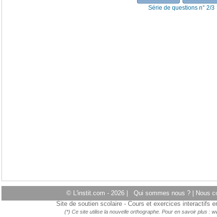
Série de questions n° 2/3
© L'instit.com - 2026 |
Qui sommes nous ?
|
Nous c
Site de soutien scolaire - Cours et exercices interactifs
(*) Ce site utilise la nouvelle orthographe. Pour en savoir plus :
ww