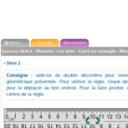

Menu
Accueil
Abonnement
Mesures - Les aires - Carré ou rectangle - Mes
Exercice
2836.2
-
•
Série 2
Consigne :
aide-toi du double décimètre pour mesu
géométrique présentée. Pour utiliser la règle, clique d
pour la déplacer au bon endroit. Pour la faire pivoter,
centre de la règle.