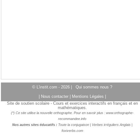
© L'instit.com - 2026 |
Qui sommes nous ?
|
Nous contacter
|
Mentions Légales
|
Site de soutien scolaire - Cours et exercices interactifs en français et en
mathématiques.
(*) Ce site utilise la nouvelle orthographe. Pour en savoir plus :
www.orthographe-
recommandee.info
Nos autres sites éducatifs :
Toute la conjugaison
|
Verbes irréguliers Anglais
|
foxiverbs.com