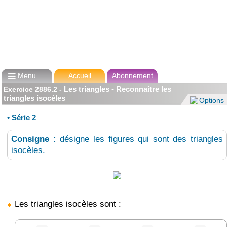

Menu
Accueil
Abonnement
Les triangles - Reconnaitre les
Exercice
2886.2
-
triangles isocèles
Options
•
Série 2
Consigne :
désigne les figures qui sont des triangles
isocèles.
Les triangles isocèles sont :