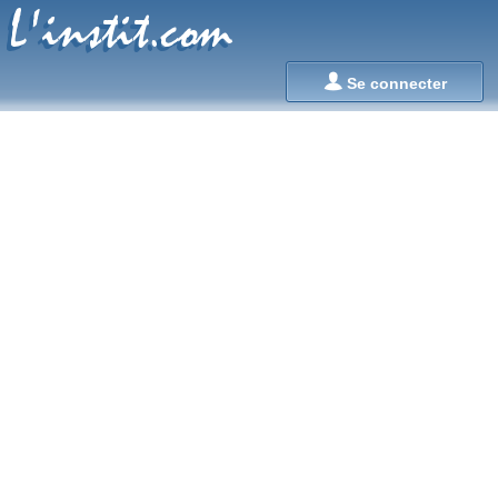
L'instit.com
L'instit.com

Se connecter