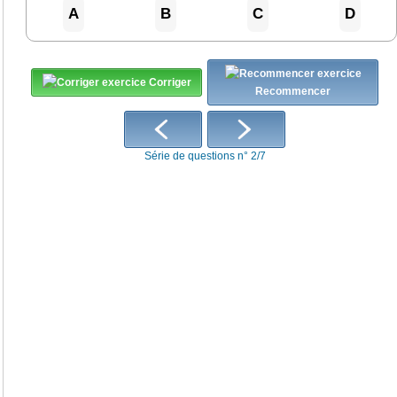
A
B
C
D
Corriger
Recommencer
Série de questions n° 2/7