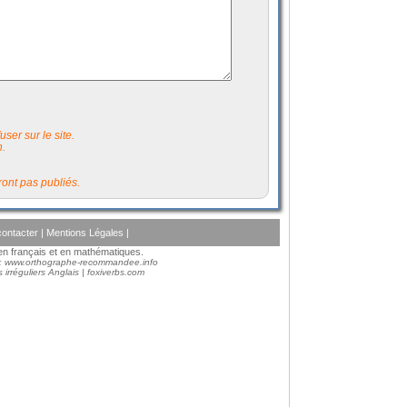
ser sur le site.
n.
ont pas publiés.
ontacter
|
Mentions Légales
|
s en français et en mathématiques.
 :
www.orthographe-recommandee.info
 irréguliers Anglais
|
foxiverbs.com