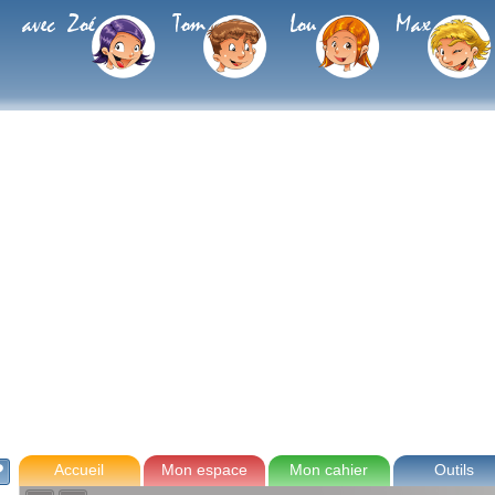
avec Zoé
Tom
Lou
Max
Accueil
Mon espace
Mon cahier
Outils
