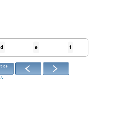
d
e
f
2/6