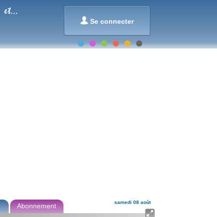
et...

Se connecter
samedi 08 août
Abonnement
