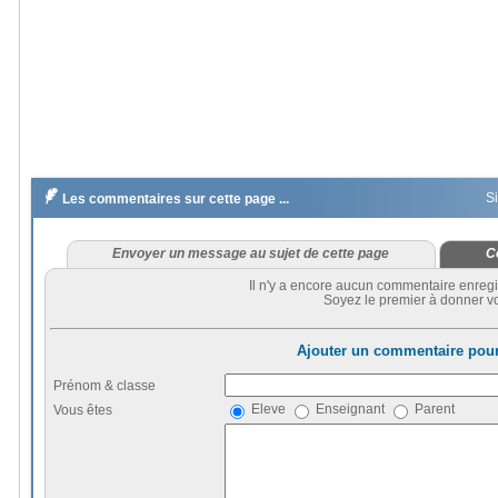

Si
Les commentaires sur cette page ...
Envoyer un message au sujet de cette page
C
Il n'y a encore aucun commentaire enregi
Soyez le premier à donner vo
Ajouter un commentaire pour
Prénom & classe
Eleve
Enseignant
Parent
Vous êtes