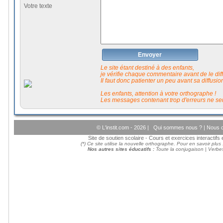
Votre texte
Envoyer
Le site étant destiné à des enfants,
je vérifie chaque commentaire avant de le diffu
Il faut donc patienter un peu avant sa diffusio
Les enfants, attention à votre orthographe !
Les messages contenant trop d'erreurs ne ser
© L'instit.com - 2026 |
Qui sommes nous ?
|
Nous c
Site de soutien scolaire - Cours et exercices interactif
(*) Ce site utilise la nouvelle orthographe. Pour en savoir plus
Nos autres sites éducatifs :
Toute la conjugaison
|
Verbes