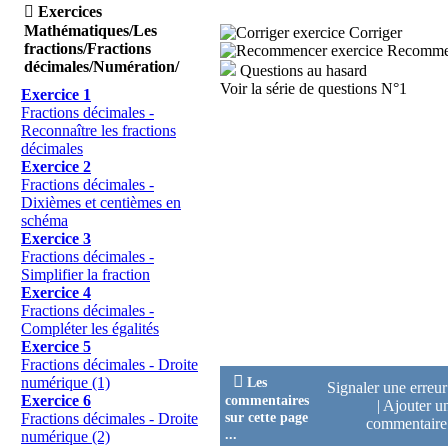

Exercices
Mathématiques/Les
Corriger
fractions/Fractions
Recomme
décimales/Numération/
Questions au hasard
Voir la série de questions N°1
Exercice 1
Fractions décimales -
Reconnaître les fractions
décimales
Exercice 2
Fractions décimales -
Dixièmes et centièmes en
schéma
Exercice 3
Fractions décimales -
Simplifier la fraction
Exercice 4
Fractions décimales -
Compléter les égalités
Exercice 5
Fractions décimales - Droite

Les
numérique (1)
Signaler une erreu
commentaires
Exercice 6
|
Ajouter u
sur cette page
Fractions décimales - Droite
commentair
...
numérique (2)