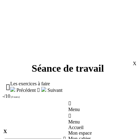
X
Séance de travail
Les exercices à faire

Précédent

Suivant
-/10
(
0 notes
)

Menu

Menu
Accueil
X
Mon espace
Mon cahier
