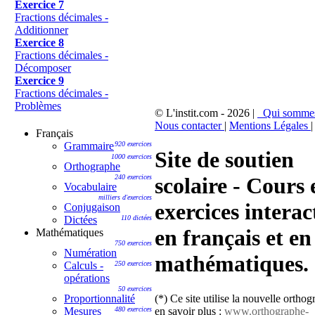
Exercice 7
Fractions décimales -
Additionner
Exercice 8
Fractions décimales -
Décomposer
Exercice 9
Fractions décimales -
Problèmes
© L'instit.com - 2026 |
Qui somme
Nous contacter
|
Mentions Légales
|
Français
Grammaire
920 exercices
Site de soutien
1000 exercices
Orthographe
240 exercices
scolaire - Cours 
Vocabulaire
milliers d'exercices
exercices interac
Conjugaison
Dictées
110 dictées
en français et en
Mathématiques
750 exercices
Numération
mathématiques.
Calculs -
250 exercices
opérations
50 exercices
(*) Ce site utilise la nouvelle ortho
Proportionnalité
en savoir plus :
www.orthographe-
Mesures
480 exercices