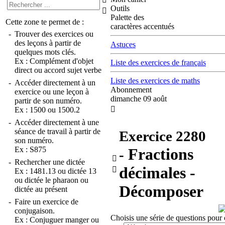
Outils

Palette des
Cette zone te permet de :
caractères accentués
-
Trouver des exercices ou
des leçons à partir de
Astuces
quelques mots clés.
Ex :
Complément d'objet
Liste des exercices de français
direct
ou
accord sujet verbe
Liste des exercices de maths
-
Accéder directement à un
Abonnement
exercice ou une leçon à
dimanche 09 août
partir de son numéro.

Ex :
1500
ou
1500.2
-
Accéder directement à une
séance de travail à partir de
Exercice
2280
son numéro.
Ex :
S875
Fractions
-

-
Rechercher une dictée
décimales -

Ex :
1481.13
ou
dictée 13
ou
dictée le pharaon
ou
Décomposer
dictée au présent
-
Faire un exercice de
conjugaison.
Choisis une série de questions pour 
Ex :
Conjuguer manger
ou