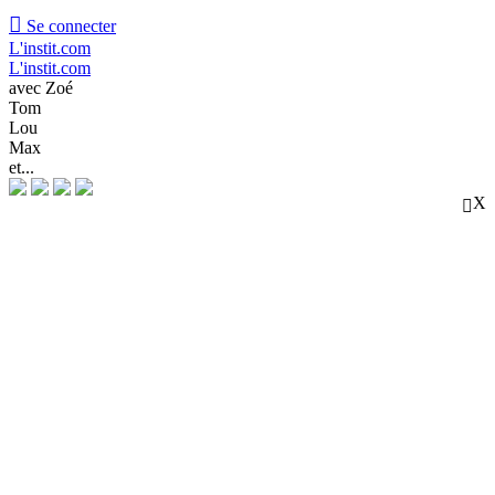

Se connecter
L'instit.com
L'instit.com
avec Zoé
Tom
Lou
Max
et...
X
