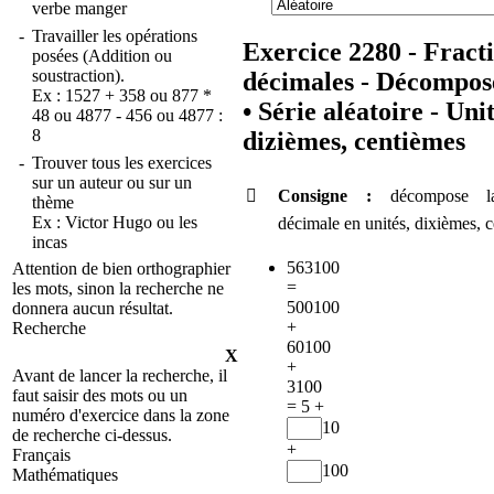
verbe manger
-
Travailler les opérations
Exercice 2280 - Fract
posées (Addition ou
soustraction).
décimales - Décompos
Ex :
1527 + 358
ou
877 *
•
Série aléatoire - Unit
48
ou
4877 - 456
ou
4877 :
8
dizièmes, centièmes
-
Trouver tous les exercices
sur un auteur ou sur un

Consigne :
décompose la
thème
Ex :
Victor Hugo
ou
les
décimale en unités, dixièmes, 
incas
563
100
Attention de bien orthographier
=
les mots, sinon la recherche ne
500
100
donnera aucun résultat.
+
Recherche
60
100
X
+
Avant de lancer la recherche, il
3
100
faut saisir des mots ou un
= 5 +
numéro d'exercice dans la zone
10
de recherche ci-dessus.
+
Français
100
Mathématiques