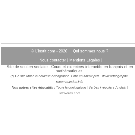
© L'instit.com - 2026 |
Qui sommes nous ?
|
Nous contacter
|
Mentions Légales
|
Site de soutien scolaire - Cours et exercices interactifs en français et en
mathématiques.
(*) Ce site utilise la nouvelle orthographe. Pour en savoir plus :
www.orthographe-
recommandee.info
Nos autres sites éducatifs :
Toute la conjugaison
|
Verbes irréguliers Anglais
|
foxiverbs.com