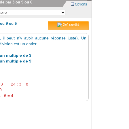
ble par 3 ou 9 ou 6
Options
 ou 9 ou 6
Défi rapidité
, il peut n'y avoir aucune réponse juste). Un
ivision est un entier.
un multiple de 3
.
un multiple de 9
.
ar 3 24 : 3 = 8
9.
 : 6 = 4