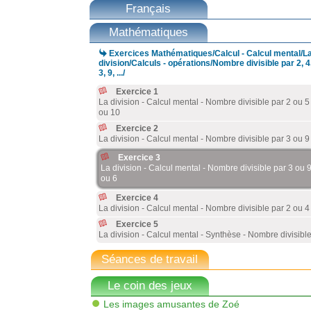
Français
Mathématiques

Exercices Mathématiques/Calcul - Calcul mental/L
division/Calculs - opérations/Nombre divisible par 2, 4
3, 9, .../
Exercice 1
La division - Calcul mental - Nombre divisible par 2 ou 5
ou 10
Exercice 2
La division - Calcul mental - Nombre divisible par 3 ou 9
Exercice 3
La division - Calcul mental - Nombre divisible par 3 ou 
ou 6
Exercice 4
La division - Calcul mental - Nombre divisible par 2 ou 4
Exercice 5
La division - Calcul mental - Synthèse - Nombre divisibl
Séances de travail
Le coin des jeux
Les images amusantes de Zoé