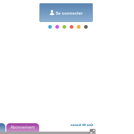
et...

Se connecter
samedi 08 août
Abonnement
