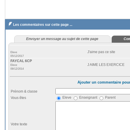

Les commentaires sur cette page ...
Envoyer un message au sujet de cette page
Com
J'aime pas ce site
Eleve
05/12/2017
FAYCAL 6CP
J AIME LES EXERCICE
Eleve
09/12/2014
Ajouter un commentaire pour
Prénom & classe
Eleve
Enseignant
Parent
Vous êtes
Votre texte