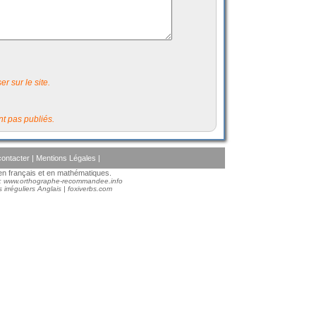
r sur le site.
t pas publiés.
ontacter
|
Mentions Légales
|
s en français et en mathématiques.
 :
www.orthographe-recommandee.info
 irréguliers Anglais
|
foxiverbs.com