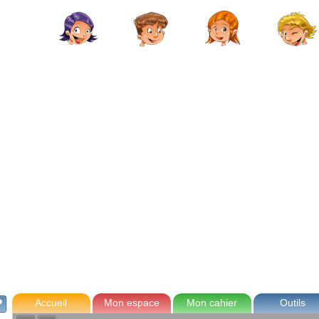
avec Zoé
Tom
Lou
Max
Accueil
Mon espace
Mon cahier
Outils
