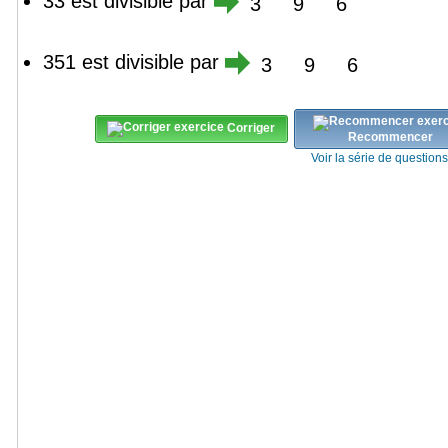
33 est divisible par
3
9
6
351 est divisible par
3
9
6
Corriger
Recommencer
Voir la série de question