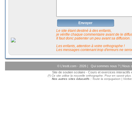
Envoyer
Le site étant destiné à des enfants,
je vérifie chaque commentaire avant de le diffuse
Il faut donc patienter un peu avant sa diffusion.
Les enfants, attention à votre orthographe !
Les messages contenant trop d'erreurs ne seron
© L'instit.com - 2026 |
Qui sommes nous ?
|
Nous c
Site de soutien scolaire - Cours et exercices interactif
(*) Ce site utilise la nouvelle orthographe. Pour en savoir plus
Nos autres sites éducatifs :
Toute la conjugaison
|
Verbes