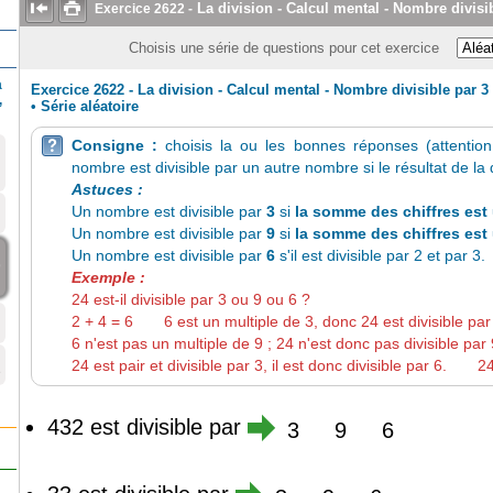


La division - Calcul mental - Nombre divisi
Exercice
2622
-
Choisis une série de questions pour cet exercice
a
Exercice 2622 - La division - Calcul mental - Nombre divisible par 3
,
•
Série aléatoire
Consigne :
choisis la ou les bonnes réponses (attention

nombre est divisible par un autre nombre si le résultat de la d
Astuces :
Un nombre est divisible par
3
si
la somme des chiffres est 
Un nombre est divisible par
9
si
la somme des chiffres est 
Un nombre est divisible par
6
s'il est divisible par 2 et par 3.
9
Exemple :
24 est-il divisible par 3 ou 9 ou 6 ?
2 + 4 = 6 6 est un multiple de 3, donc 24 est divisible p
6 n'est pas un multiple de 9 ; 24 n'est donc pas divisible par 
24 est pair et divisible par 3, il est donc divisible par 6. 24
e
432 est divisible par
3
9
6