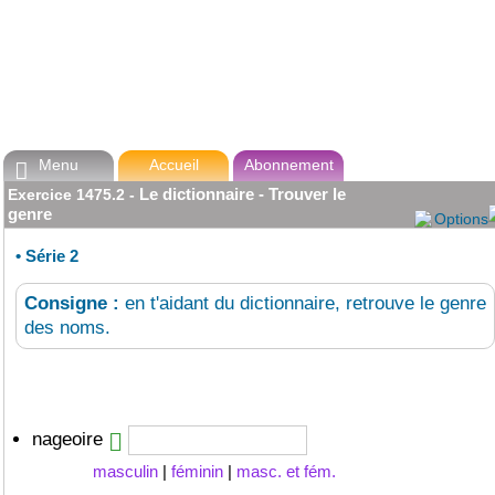
Menu
Accueil
Abonnement

Le dictionnaire - Trouver le
Exercice
1475.2
-
genre
Options
•
Série 2
Consigne :
en t'aidant du dictionnaire, retrouve le genre
des noms.
nageoire
masculin
|
féminin
|
masc. et fém.