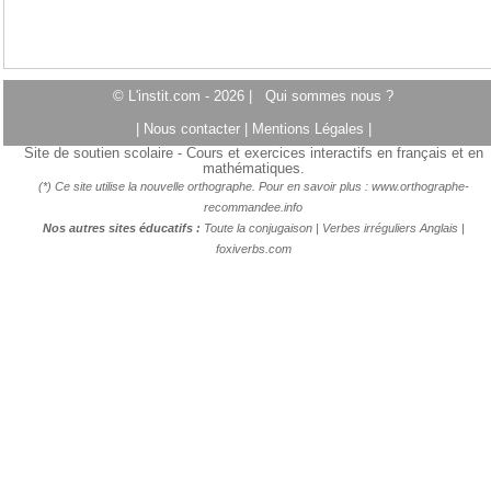
© L'instit.com - 2026 |
Qui sommes nous ?
|
Nous contacter
|
Mentions Légales
|
Site de soutien scolaire - Cours et exercices interactifs en français et en
mathématiques.
(*) Ce site utilise la nouvelle orthographe. Pour en savoir plus :
www.orthographe-
recommandee.info
Nos autres sites éducatifs :
Toute la conjugaison
|
Verbes irréguliers Anglais
|
foxiverbs.com