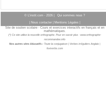
© L'instit.com - 2026 |
Qui sommes nous ?
|
Nous contacter
|
Mentions Légales
|
Site de soutien scolaire - Cours et exercices interactifs en français et en
mathématiques.
(*) Ce site utilise la nouvelle orthographe. Pour en savoir plus :
www.orthographe-
recommandee.info
Nos autres sites éducatifs :
Toute la conjugaison
|
Verbes irréguliers Anglais
|
foxiverbs.com