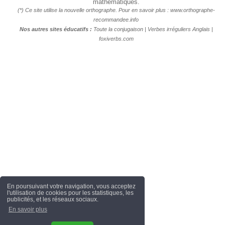
mathématiques.
(*) Ce site utilise la nouvelle orthographe. Pour en savoir plus :
www.orthographe-
recommandee.info
Nos autres sites éducatifs :
Toute la conjugaison
|
Verbes irréguliers Anglais
|
foxiverbs.com
En poursuivant votre navigation, vous acceptez
l'utilisation de cookies pour les statistiques, les
publicités, et les réseaux sociaux.
En savoir plus