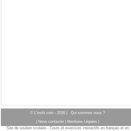
© L'instit.com - 2026 |
Qui sommes nous ?
|
Nous contacter
|
Mentions Légales
|
Site de soutien scolaire - Cours et exercices interactifs en français et en