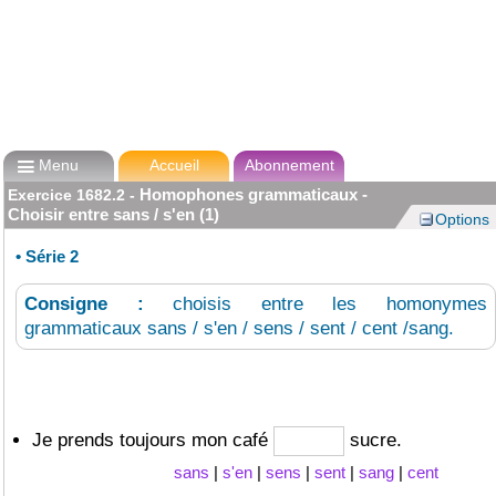

Menu
Accueil
Abonnement
Homophones grammaticaux -
Exercice
1682.2
-
Choisir entre sans / s'en (1)
Options
•
Série 2
Consigne :
choisis entre les homonymes
grammaticaux sans / s'en / sens / sent / cent /sang.
Je prends toujours mon café
sucre.
sans
|
s'en
|
sens
|
sent
|
sang
|
cent