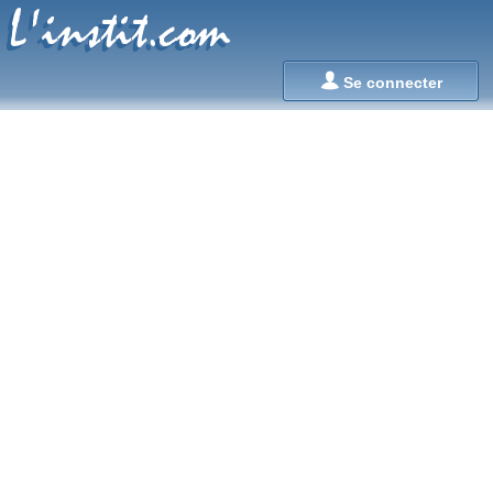
L'instit.com
L'instit.com

Se connecter