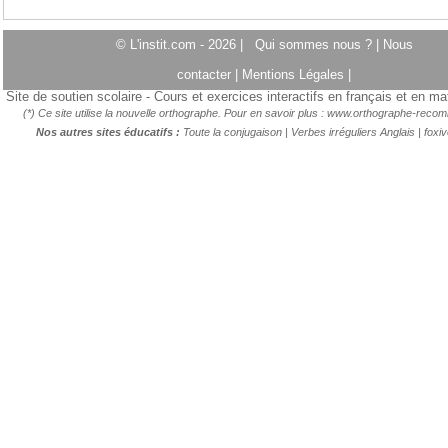
© L'instit.com - 2026 |
Qui sommes nous ?
|
Nous
contacter
|
Mentions Légales
|
Site de soutien scolaire - Cours et exercices interactifs en français et en m
(*) Ce site utilise la nouvelle orthographe. Pour en savoir plus :
www.orthographe-recom
Nos autres sites éducatifs :
Toute la conjugaison
|
Verbes irréguliers Anglais
|
foxi